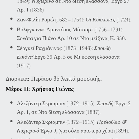
1849):
Νυχτερινό
σε Ντο δίεση ελάσσονα, Έργο 27
Αρ. 1 (1836)
Ζαν-Φιλίπ Ραμώ (1683–1764):
Οι Κύκλωπες
(1724).
Βόλφγκανγκ Αμαντέους Μότσαρτ (1756–1791):
Σονάτα για Πιάνο Αρ. 10 σε Ντο μείζονα, K. 330.
Σέργκεϊ Ραχμάνινοφ (1873–1943):
Σπουδή-
Εικόνα
Έργο 39 Αρ. 5 σε Μι ύφεση ελάσσονα
(1917).
Διάρκεια: Περίπου 35 λεπτά μουσικής.
Μέρος ΙΙ: Χρήστος Γιώνας
Αλεξάντερ Σκριάμπιν (1872–1915):
Σπουδή
Έργο 2
Αρ. 1, σε Ντο δίεση ελάσσονα (1887).
Αλεξάντερ Σκριάμπιν (1872–1915):
Πρελούδιο &
Νυχτερινό
Έργο 9, (για σόλο αριστερό χέρι) (1894).